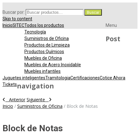
Buscar por:
Buscar
Skip to content
Inicio
SITEC
Todos los productos
Menu
Tecnología
Post
Suministros de Oficina
Productos de Limpieza
Productos Químicos
Muebles de Oficina
Muebles de Acero Inoxidable
Muebles infantiles
Juguetes inteligentes
Tramitologia
Certificaciones
Cotice Ahora
navigation
Tickets
Anterior
Siguiente
Inicio
/
Suministros de Oficina
/
Block de Notas
Block de Notas