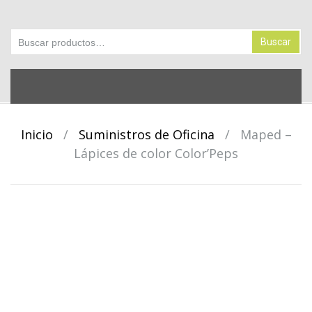
Buscar
Buscar
por:
Skip
to
content
Inicio
/
Suministros de Oficina
/
Maped –
Lápices de color Color’Peps