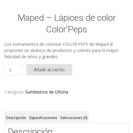
Maped – Lápices de color
Color’Peps
Los instrumentos de colorear COLOR PEPS de Maped le
proponen un abánico de productos y colores para la mayor
felicidad de niños y grandes.
Maped
Añadir al carrito
-
Lápices
de
color
Categoría:
Suministros de Oficina
Color'Peps
cantidad
Descripción
Especificaciones
Valoraciones (0)
Descripción