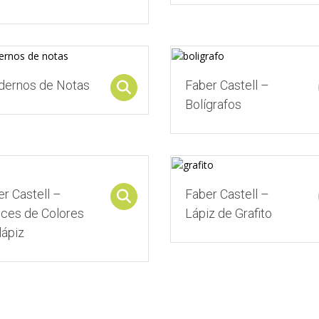
dernos de Notas
Faber Castell –
Select options
Bolígrafos
r Castell –
Faber Castell –
Select options
ices de Colores
Lápiz de Grafito
lápiz