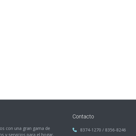
Contacto
s con una gran gama de
8374-1270 / 8356-8246
s y servicios para el hogar,