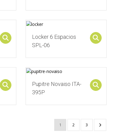
Locker 6 Espacios
Select options
Select options
SPL-06
Pupitre Novaiso ITA-
Select options
Select options
395P
1
2
3