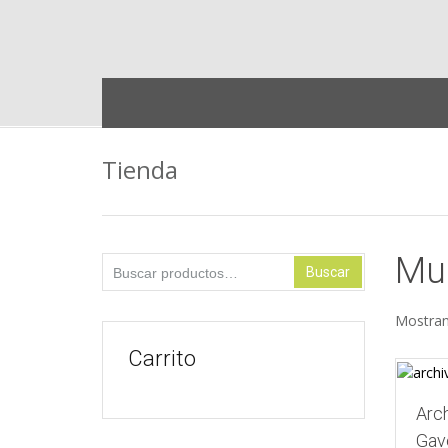
Skip
to
content
Tienda
Mue
Buscar
Buscar
por:
Mostran
Carrito
Arc
Gav