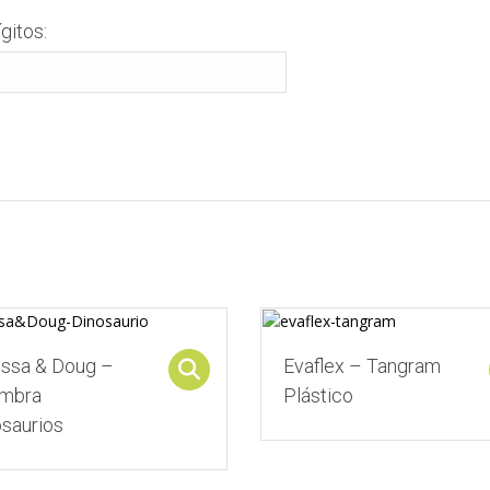
gitos:
issa & Doug –
Evaflex – Tangram
ons
Select options
ombra
Plástico
osaurios