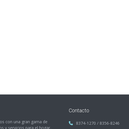
Contacto
s con una gran gama de
8374-1270 / 8356-8246
s y servicios para el hogar,