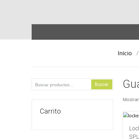
Skip
to
content
Inicio
Gu
Buscar
Buscar
por:
Mostran
Carrito
Loc
SPL