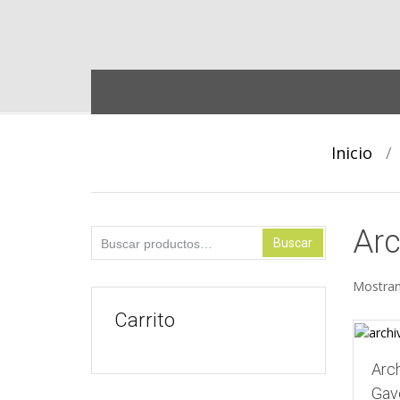
Skip
to
content
Inicio
/
Arc
Buscar
Buscar
por:
Mostran
Carrito
Arc
Gav