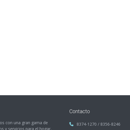
Contacto
s con una gran gama de
8374-1270 / 8356-8246
s y servicios para el hogar,