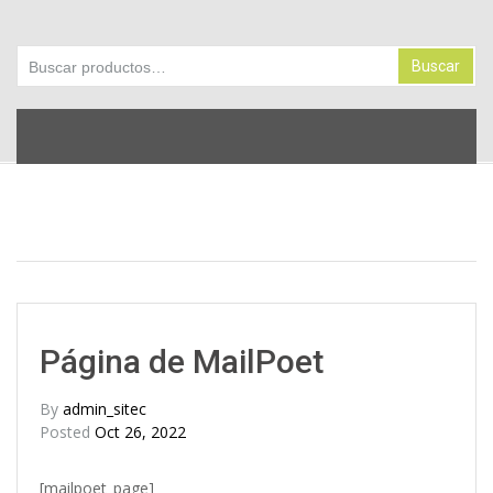
Buscar
Buscar
por:
Skip
to
content
Post
navigation
Página de MailPoet
By
admin_sitec
Posted
Oct 26, 2022
[mailpoet_page]